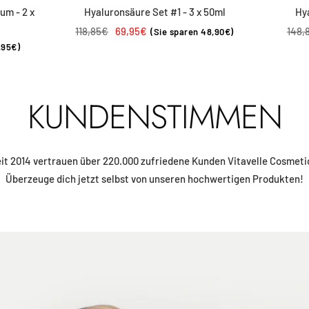
um - 2 x
Hyaluronsäure Set #1 - 3 x 50ml
Hy
Regulärer
Angebotspreis
Regu
118,85€
69,95€
148,
(Sie sparen 48,90€)
,95€)
Preis
Prei
KUNDENSTIMMEN
it 2014 vertrauen über 220.000 zufriedene Kunden Vitavelle Cosmeti
Überzeuge dich jetzt selbst von unseren hochwertigen Produkten!