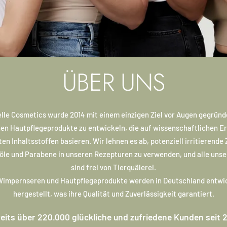
ÜBER UNS
elle Cosmetics wurde 2014 mit einem einzigen Ziel vor Augen gegründe
en Hautpflegeprodukte zu entwickeln, die auf wissenschaftlichen E
en Inhaltsstoffen basieren. Wir lehnen es ab, potenziell irritierende
öle und Parabene in unseren Rezepturen zu verwenden, und alle uns
sind frei von Tierquälerei.
impernseren und Hautpflegeprodukte werden in Deutschland entwi
hergestellt, was ihre Qualität und Zuverlässigkeit garantiert.
eits über 220.000 glückliche und zufriedene Kunden seit 