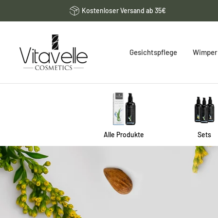
Direkt
Kostenloser Versand ab 35€
zum
Inhalt
Vitavelle
Gesichtspflege
Wimpern
Cosmetics
DE
Alle Produkte
Sets