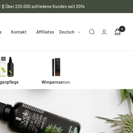
🎖️ Über 220.000 zufriedene Kunden seit 2014
0
Sprache
s
Kontakt
Affiliates
Deutsch
genpflege
Wimpernserum