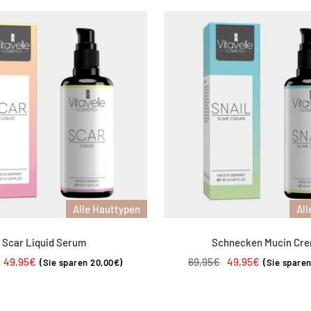
Alle Hauttypen
All
Scar Liquid Serum
Schnecken Mucin Cr
er
Angebotspreis
Regulärer
Angebotspreis
49,95€
69,95€
49,95€
(Sie sparen 20,00€)
(Sie spare
Preis