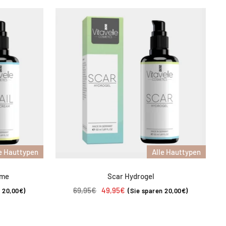
Alle Hauttypen
e Hauttypen
Scar Hydrogel
eme
Regulärer
Angebotspreis
69,95€
49,95€
(Sie sparen 20,00€)
n 20,00€)
Preis