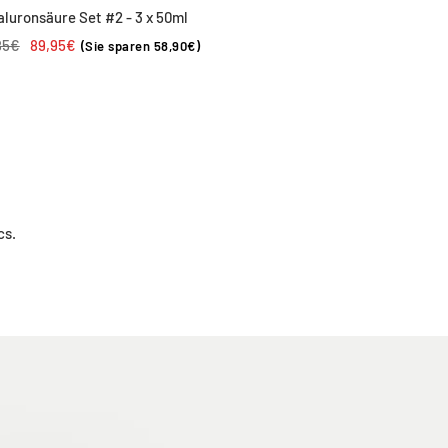
aluronsäure Set #2 - 3 x 50ml
lärer
Angebotspreis
85€
89,95€
(Sie sparen 58,90€)
s
cs.