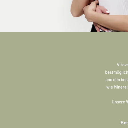
Vitav
bestmöglich
und den best
wie Mineral
Unsere W
Ber