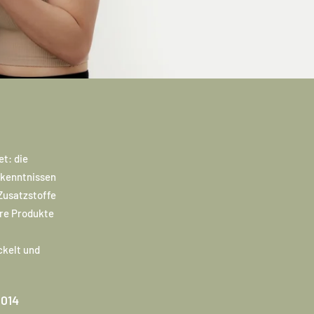
t: die
rkenntnissen
 Zusatzstoffe
ere Produkte
ckelt und
2014