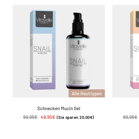
Alle Hauttypen
Schnecken Mucin Gel
Regulärer
Angebotspreis
Regulär
69,95€
49,95€
69,95€
(Sie sparen 20,00€)
Preis
Preis