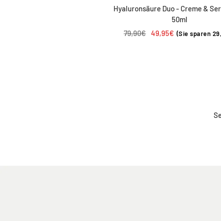
Hyaluronsäure Duo - Creme & Ser
50ml
Regulärer
Angebotspreis
79,90€
49,95€
(Sie sparen 29
Preis
Se