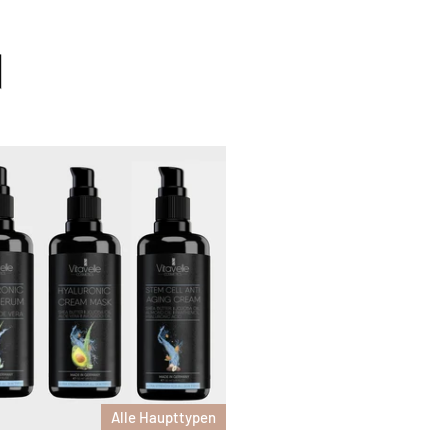
N
Alle Haupttypen