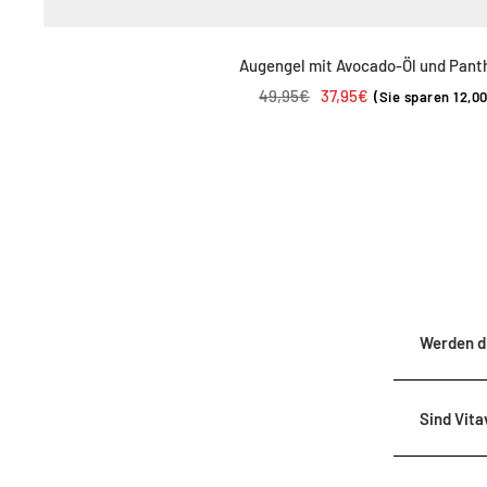
Augengel mit Avocado-Öl und Pant
Regulärer
Angebotspreis
49,95€
37,95€
(Sie sparen 12,0
Preis
Werden d
Sind Vita