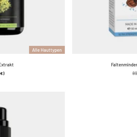
Alle Hauttypen
Extrakt
Faltenminde
Re
8
0€)
Pr