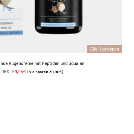
Alle Hauttypen
rnde Augencreme mit Peptiden und Squalan
gulärer
Angebotspreis
9,95€
59,95€
(Sie sparen 30,00€)
eis