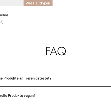
Alle Hauttypen
henol
0€)
FAQ
ie Produkte an Tieren getestet?
velle Produkte vegan?