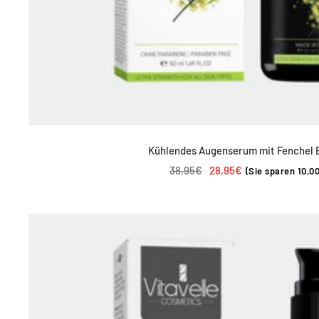
Kühlendes Augenserum mit Fenchel 
Regulärer
Angebotspreis
38,95€
28,95€
(Sie sparen 10,0
Preis